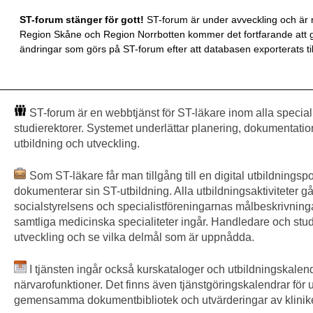
ST-forum stänger för gott!
ST-forum är under avveckling och är n
Region Skåne och Region Norrbotten kommer det fortfarande att gå
ändringar som görs på ST-forum efter att databasen exporterats till
ST-forum är en webbtjänst för ST-läkare inom alla special
studierektorer. Systemet underlättar planering, dokumentatio
utbildning och utveckling.
Som ST-läkare får man tillgång till en digital utbildningsp
dokumenterar sin ST-utbildning. Alla utbildningsaktiviteter går
socialstyrelsens och specialistföreningarnas målbeskrivninga
samtliga medicinska specialiteter ingår. Handledare och stud
utveckling och se vilka delmål som är uppnådda.
I tjänsten ingår också kurskataloger och utbildningskale
närvarofunktioner. Det finns även tjänstgöringskalendrar för u
gemensamma dokumentbibliotek och utvärderingar av klinike